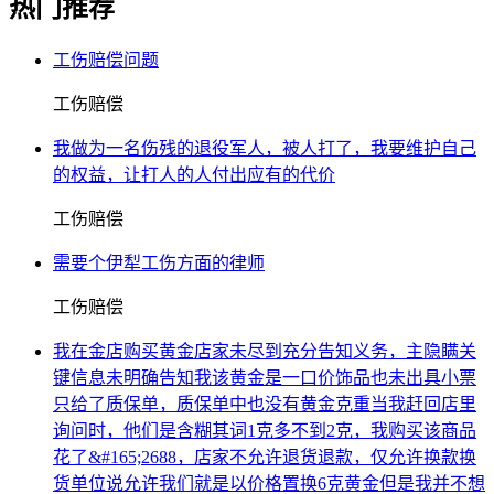
热门推荐
工伤赔偿问题
工伤赔偿
我做为一名伤残的退役军人，被人打了，我要维护自己
的权益，让打人的人付出应有的代价
工伤赔偿
需要个伊犁工伤方面的律师
工伤赔偿
我在金店购买黄金店家未尽到充分告知义务，主隐瞒关
键信息未明确告知我该黄金是一口价饰品也未出具小票
只给了质保单，质保单中也没有黄金克重当我赶回店里
询问时，他们是含糊其词1克多不到2克，我购买该商品
花了&#165;2688，店家不允许退货退款，仅允许换款换
货单位说允许我们就是以价格置换6克黄金但是我并不想