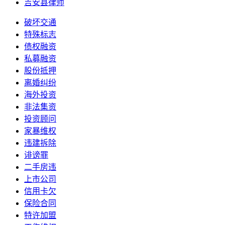
吉安县律师
破坏交通
特殊标志
债权融资
私募融资
股份抵押
离婚纠纷
海外投资
非法集资
投资顾问
家暴维权
违建拆除
诽谤罪
二手房违
上市公司
信用卡欠
保险合同
特许加盟