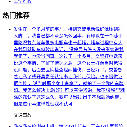
工伤维权
热门推荐
发生在一个多月前的事儿，接到交警电话说好像压到别
人脚了，我自己都不清楚怎么回事，有印象在一个巷子
里路况复杂堵车很多电瓶车也一起堵，堵车过程中有人
在我副驾驶车窗玻璃说话， 没停靠右停人没来继续说我
就走了，也没当回事。这过了一个多月，交警打电话来
说这个事情，了解了情况之后，这个女士好像当时觉得
没问题，后面去医院检查组织挫伤，已经好了。交警想
着让私了或开具责任认定书让我们走保险。也不提供证
据监控 ，说当时那个女士备案了，就拍了一个我的车牌
照。我怎么解决 比较好？可以有偿咨询，我不想 稀里糊
涂的都认了过这么久，我可以出钱 出于不想跟她纠缠，
但是这个事这样处理我不认可
交通事故
我在我在检测站上班，撞了4S店新车，现在4S店要我陪