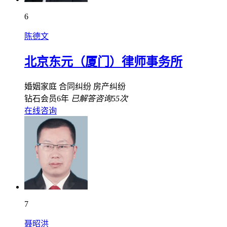
6
陈德文
北京东元（厦门）律师事务所
婚姻家庭
合同纠纷
房产纠纷
钻石会员6年
已解答咨询55次
在线咨询
7
聂昭洪