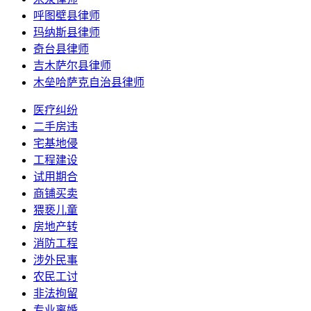
呼图壁县律师
玛纳斯县律师
奇台县律师
吉木萨尔县律师
木垒哈萨克自治县律师
医疗纠纷
二手房违
宅基地侵
工程建设
试用期合
商铺买卖
猥亵儿童
房地产转
消防工程
涉外民事
农民工讨
非法拘留
专业离婚