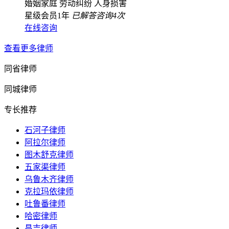
婚姻家庭
劳动纠纷
人身损害
星级会员1年
已解答咨询4次
在线咨询
查看更多律师
同省律师
同城律师
专长推荐
石河子律师
阿拉尔律师
图木舒克律师
五家渠律师
乌鲁木齐律师
克拉玛依律师
吐鲁番律师
哈密律师
昌吉律师