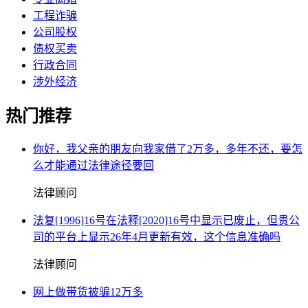
工程诈骗
公司股权
债权买卖
行政合同
涉外经济
热门推荐
你好，我父亲的朋友向我家借了2万多，多年不还，要怎
么才能通过法律途径要回
法律顾问
法复[1996]16号在法释[2020]16号中显示已废止，但贵公
司的平台上显示26年4月更新有效，这个信息准确吗
法律顾问
网上做带货被骗12万多