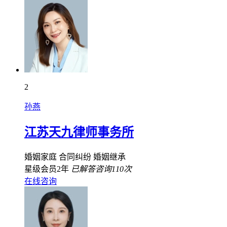
2
孙燕
江苏天九律师事务所
婚姻家庭
合同纠纷
婚姻继承
星级会员2年
已解答咨询110次
在线咨询