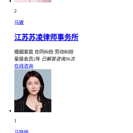
2
马媛
江苏苏凌律师事务所
婚姻家庭
合同纠纷
劳动纠纷
星级会员2年
已解答咨询36次
在线咨询
1
马晓娟