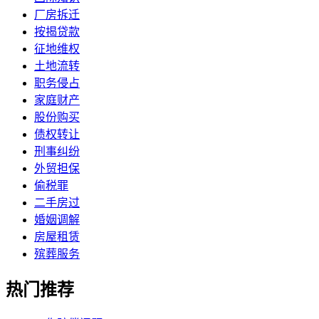
厂房拆迁
按揭贷款
征地维权
土地流转
职务侵占
家庭财产
股份购买
债权转让
刑事纠纷
外贸担保
偷税罪
二手房过
婚姻调解
房屋租赁
殡葬服务
热门推荐