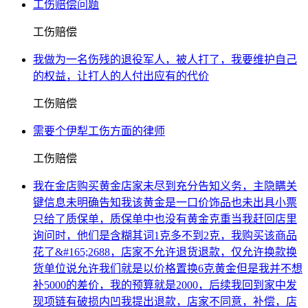
工伤赔偿问题
工伤赔偿
我做为一名伤残的退役军人，被人打了，我要维护自己
的权益，让打人的人付出应有的代价
工伤赔偿
需要个伊犁工伤方面的律师
工伤赔偿
我在金店购买黄金店家未尽到充分告知义务，主隐瞒关
键信息未明确告知我该黄金是一口价饰品也未出具小票
只给了质保单，质保单中也没有黄金克重当我赶回店里
询问时，他们是含糊其词1克多不到2克，我购买该商品
花了&#165;2688，店家不允许退货退款，仅允许换款换
货单位说允许我们就是以价格置换6克黄金但是我并不想
补5000的差价，我的预算就是2000，后续我回到家中发
现项链有破损内凹我提出退款，店家不同意，补偿，店