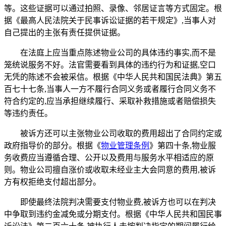
等。这些证据可以通过拍照、录像、邻居证言等方式固定。根
据《最高人民法院关于民事诉讼证据的若干规定》,当事人对
自己提出的主张有责任提供证据。
在法庭上应当重点陈述物业公司的具体违约事实,而不是
笼统说服务不好。法官需要看到具体的违约行为和证据,空口
无凭的陈述不会被采信。根据《中华人民共和国民法典》第五
百七十七条,当事人一方不履行合同义务或者履行合同义务不
符合约定的,应当承担继续履行、采取补救措施或者赔偿损失
等违约责任。
被诉方还可以主张物业公司收取的费用超出了合同约定或
政府指导价的部分。根据《
物业管理条例
》第四十条,物业服
务收费应当遵循合理、公开以及费用与服务水平相适应的原
则。物业公司擅自涨价或收取未经业主大会同意的费用,被诉
方有权拒绝支付超出部分。
即使最终法院判决需要支付物业费,被诉方也可以在判决
中争取到违约金减免或分期支付。根据《中华人民共和国民事