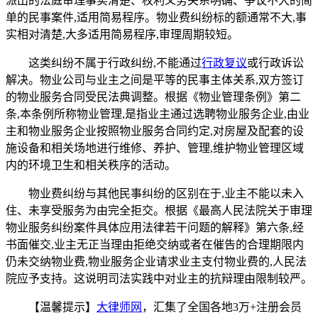
派出的法庭审理事实清楚、权利义务关系明确、争议不大的简
单的民事案件,适用简易程序。物业费纠纷标的额通常不大,事
实相对清楚,大多适用简易程序,审理周期较短。
这类纠纷不属于行政纠纷,不能通过
行政复议
或行政诉讼
解决。物业公司与业主之间是平等的民事主体关系,双方签订
的物业服务合同受民法典调整。根据《物业管理条例》第二
条,本条例所称物业管理,是指业主通过选聘物业服务企业,由业
主和物业服务企业按照物业服务合同约定,对房屋及配套的设
施设备和相关场地进行维修、养护、管理,维护物业管理区域
内的环境卫生和相关秩序的活动。
物业费纠纷与其他民事纠纷的区别在于,业主不能以未入
住、未享受服务为由完全拒交。根据《最高人民法院关于审理
物业服务纠纷案件具体应用法律若干问题的解释》第六条,经
书面催交,业主无正当理由拒绝交纳或者在催告的合理期限内
仍未交纳物业费,物业服务企业请求业主支付物业费的,人民法
院应予支持。这说明司法实践中对业主的抗辩理由限制较严。
【温馨提示】
大律师网
，汇集了全国各地3万+注册会员