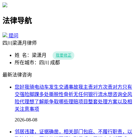
法律导航
提问
四川梁潇月律师
姓 名：梁潇月
我要修正
所在城市：四川 成都
最新法律咨询
您好我骑电动车发生交通事故我主责对方次责对方只有
交强险脚踝多处撕脱性骨折无任何银行流水想咨询全风
险代理想了解能争取哪些理赔项目整套处理方案以及相
关注意事项
2026-08-08
邻居违建，证据确凿，相关部门包庇、不履行职责，以