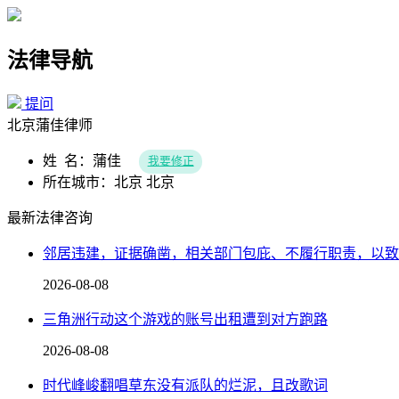
法律导航
提问
北京蒲佳律师
姓 名：蒲佳
我要修正
所在城市：北京 北京
最新法律咨询
邻居违建，证据确凿，相关部门包庇、不履行职责，以致
2026-08-08
三角洲行动这个游戏的账号出租遭到对方跑路
2026-08-08
时代峰峻翻唱草东没有派队的烂泥，且改歌词