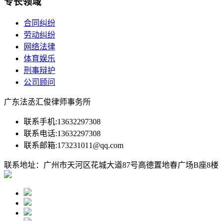
专长领域
合同纠纷
劳动纠纷
网络法律
体育娱乐
刑事辩护
公司顾问
广东法丞汇俊律师事务所
联系手机:13632297308
联系电话:13632297308
联系邮箱:173231011@qq.com
联系地址：广州市天河区花城大道87号高德置地春广场B座8楼