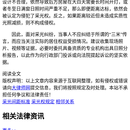
设计不合理，依然导致后方房屋在大白天需要长时间开灯，或
者冬至日满窗日照时间严重不足，那么即便距离达标，依然会
被认定为侵犯了采光权。反之，如果距离较近但未造成实质性
光照减损，则不构成侵权。
因此，面对采光纠纷，当事人不应纠结于所谓的“三米”传
言，而应当关注实际的居住权益受损情况。建议收集现场照
片、视频等证据，必要时委托具备资质的专业机构出具日照分
析报告，以此作为向行政部门投诉或向法院提起诉讼的坚实依
据。
阅读全文
版权声明：以上文章内容来源于互联网整理，如有侵权或错误
请向
大律师网
提交信息，我们将按照规定及时处理。本站不承
担任何争议和法律责任！
采光间距标准
采光权规定
相邻关系
相关法律资讯