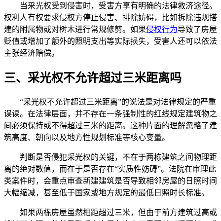
当采光权受到侵害时，受害方享有明确的法律救济途径。
权利人有权要求侵权方停止侵害、排除妨碍，比如拆除违规搭
建的附属物或对树木进行常规修剪。如果
侵权行为
导致了房屋
贬值或增加了额外的照明支出等实际损失，受害人还可以依法
主张经济赔偿。
三、采光权不允许超过三米距离吗
“采光权不允许超过三米距离”的说法是对法律规定的严重
误读。在法律层面，并不存在一条强制性的红线规定建筑物之
间必须保持或不得超过三米的距离。这种片面的理解忽略了建
筑高度、朝向以及地方性规划标准等核心变量。
判断是否侵犯采光权的关键，不在于两栋建筑之间物理距
离的绝对数值，而在于是否存在“实质性妨碍”。法院在审理此
类案件时，会重点审查新建建筑是否导致相邻房屋的日照时间
大幅缩减，甚至低于国家或地方规定的最低日照时长标准。
如果两栋房屋虽然相距超过三米，但由于前方建筑过高或