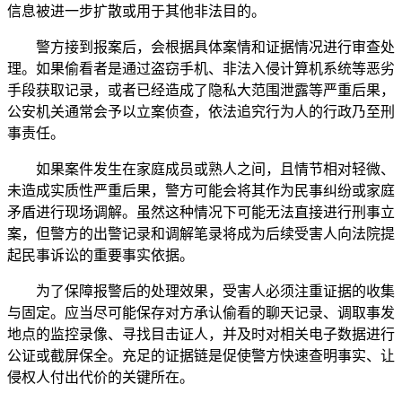
信息被进一步扩散或用于其他非法目的。
警方接到报案后，会根据具体案情和证据情况进行审查处
理。如果偷看者是通过盗窃手机、非法入侵计算机系统等恶劣
手段获取记录，或者已经造成了隐私大范围泄露等严重后果，
公安机关通常会予以立案侦查，依法追究行为人的行政乃至刑
事责任。
如果案件发生在家庭成员或熟人之间，且情节相对轻微、
未造成实质性严重后果，警方可能会将其作为民事纠纷或家庭
矛盾进行现场调解。虽然这种情况下可能无法直接进行刑事立
案，但警方的出警记录和调解笔录将成为后续受害人向法院提
起民事诉讼的重要事实依据。
为了保障报警后的处理效果，受害人必须注重证据的收集
与固定。应当尽可能保存对方承认偷看的聊天记录、调取事发
地点的监控录像、寻找目击证人，并及时对相关电子数据进行
公证或截屏保全。充足的证据链是促使警方快速查明事实、让
侵权人付出代价的关键所在。