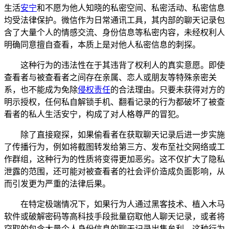
生活
安宁
和不愿为他人知晓的私密空间、私密活动、私密信息
均受法律保护。微信作为日常通讯工具，其内部的聊天记录包
含了大量个人的情感交流、身份信息等私密内容，未经权利人
明确同意擅自查看，本质上是对他人私密信息的刺探。
这种行为的违法性在于其违背了权利人的真实意愿。即使
查看者与被查看者之间存在亲属、恋人或朋友等特殊亲密关
系，也不能成为免除
侵权责任
的合法理由。只要未获得对方的
明示授权，任何私自解锁手机、翻看记录的行为都破坏了被查
看者的私人生活安宁，构成了对人格尊严的冒犯。
除了直接窥探，如果偷看者在获取聊天记录后进一步实施
了传播行为，例如将截图转发给第三方、发布至社交网络或工
作群组，这种行为的性质将变得更加恶劣。这不仅扩大了隐私
泄露的范围，还可能对被查看者的社会评价造成负面影响，从
而引发更为严重的法律后果。
在特定极端情况下，如果行为人通过黑客技术、植入木马
软件或破解密码等高科技手段批量窃取他人聊天记录，或者将
窃取的包含大量个人身份信息的聊天记录出售牟利，这种行为