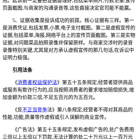
用。起诉前一定要把证据整理好,包括菜单照片,付款记录,宣传
页面截图,与商家的沟通录音等,这些直接决定官司能不能赢。
5、证据收集是投诉成功的前提。核心证据有三样。第一
是消费凭证,包括发票,小票,电子支付截图。第二是虚假宣传的
证据,包括菜单,海报,网络平台上的宣传页面截图。第三是实物
证据,对问题菜品拍照录像并保留原样。与商家交涉时的录音
录像特别关键,尤其是对方承认虚假宣传的那几句话,在诉讼中
证明力极强。
引用法条
《
消费者权益保护法
》第五十五条规定,经营者提供商品
或服务有欺诈行为的,应当按照消费者的要求增加赔偿损失,增
加金额为价款三倍,不足五百元的为五百元。
《反
不正当竞争
法》第八条规定,经营者不得对其商品的
性能,功能,质量等作虚假或引人误解的商业宣传。
《广告法》第五十五条规定,发布虚假广告的,处广告费用
三倍以上五倍以下罚款,无法计算的处二十万元以上一百万元