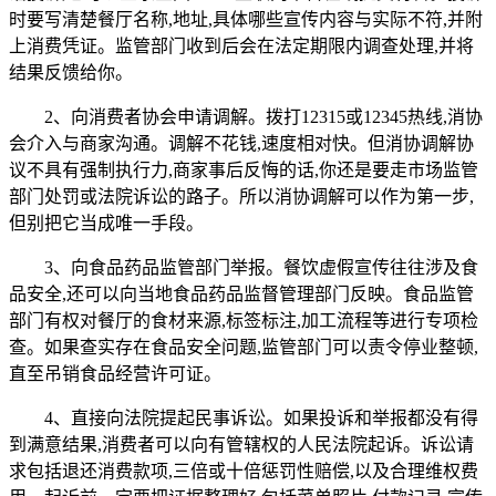
时要写清楚餐厅名称,地址,具体哪些宣传内容与实际不符,并附
上消费凭证。监管部门收到后会在法定期限内调查处理,并将
结果反馈给你。
2、向消费者协会申请调解。拨打12315或12345热线,消协
会介入与商家沟通。调解不花钱,速度相对快。但消协调解协
议不具有强制执行力,商家事后反悔的话,你还是要走市场监管
部门处罚或法院诉讼的路子。所以消协调解可以作为第一步,
但别把它当成唯一手段。
3、向食品药品监管部门举报。餐饮虚假宣传往往涉及食
品安全,还可以向当地食品药品监督管理部门反映。食品监管
部门有权对餐厅的食材来源,标签标注,加工流程等进行专项检
查。如果查实存在食品安全问题,监管部门可以责令停业整顿,
直至吊销食品经营许可证。
4、直接向法院提起民事诉讼。如果投诉和举报都没有得
到满意结果,消费者可以向有管辖权的人民法院起诉。诉讼请
求包括退还消费款项,三倍或十倍惩罚性赔偿,以及合理维权费