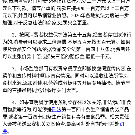
传,市场监管部门可责令停止违法行为,处二十万元以上一百万
元以下罚款。情节严重的,罚款直接拉到一百万元以上二百万
元以下,并且可以吊销营业执照。2026年各地执法力度进一步
加强,对于反复违法的商家,处罚只会更重。
2、按照消费者权益保护法第五十五条,经营者存在欺诈行
为的,消费者可以要求三倍赔偿,不足五百元按五百元算。如果
涉及食品安全问题,依据食品安全法第一百四十八条,消费者还
可以主张价款十倍或损失三倍的赔偿金,最低一千元。
3、市场监管部门有权责令餐厅立即撤换虚假宣传内容,在
菜单和宣传材料中明示真实情况。同时可以没收违法所得,对
食材来源,添加剂使用,营养成分标注等开展专项抽检。情节严
重的直接吊销执照,让餐厅关门大吉。
4、如果查明餐厅使用预制菜存在以次充好,非法添加非食
用物质等行为,可能涉嫌
刑法
第一百四十条生产销售伪劣产品
罪,或者第一百四十四条生产销售有毒有害食品罪。相关责任
人会被移送公安机关立案侦查,最高可判处有期徒刑并处
罚
金
。