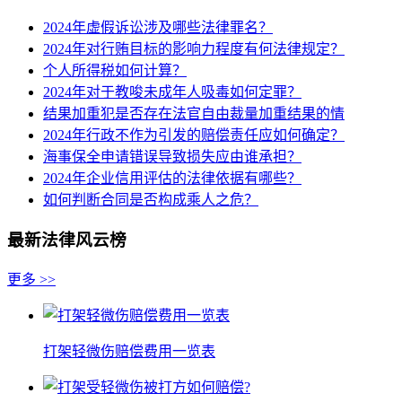
2024年虚假诉讼涉及哪些法律罪名？
2024年对行贿目标的影响力程度有何法律规定？
个人所得税如何计算？
2024年对于教唆未成年人吸毒如何定罪？
结果加重犯是否存在法官自由裁量加重结果的情
2024年行政不作为引发的赔偿责任应如何确定？
海事保全申请错误导致损失应由谁承担？
2024年企业信用评估的法律依据有哪些？
如何判断合同是否构成乘人之危？
最新法律风云榜
更多 >>
打架轻微伤赔偿费用一览表