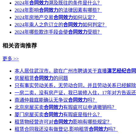
2024年
合同效力
溯及既往的条件是什么？
2024年影响
合同效力
的法律因素有哪些？
2024年房地产交易
合同效力
如何认定？
2024年乘人之危订立的
合同效力
如何判定？
2024年哪些欺诈手段会使
合同效力
受损？
相关咨询推荐
更多 >>
本人居住武汉市，欲在广州市聘请关于直播
演艺经纪合同
房屋租赁
合同效力
的问题
只有事实劳动关系，无劳动合同，并且劳动关系已经解除
一房二卖，没有房产证，我已装修入住，17年对方告返还
南通仲裁庭能确认无争议
合同效力
吗？
北京房屋买卖
合同效力
有瑕疵可以申请撤销吗？
厦门房屋买卖
合同效力
有瑕疵是指什么？
租赁物经营许可对
合同效力
影响有哪些规定？
租赁合同我还没有做登记,影响租赁
合同效力
吗？