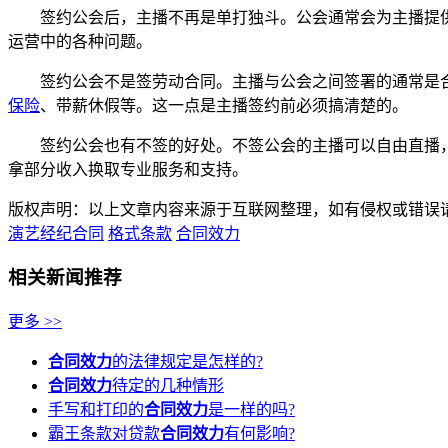
签约公会后，主播不再是单打独斗。公会通常会为主播提供
运营中的各种问题。
签约公会不是签劳动合同。主播与公会之间签署的通常是合
保险
、带薪休假等。这一点是主播签约前必须搞清楚的。
签约公会也有不签的好处。不签公会的主播可以自由直播，
拿部分收入换取专业服务和支持。
版权声明：以上文章内容来源于互联网整理，如有侵权或错误
演艺经纪合同
格式条款
合同效力
相关新闻推荐
更多 >>
合同效力
的法律规定是怎样的?
合同效力
待定的几种情形
手写和打印的
合同效力
是一样的吗?
霸王条款对贷款
合同效力
有何影响?