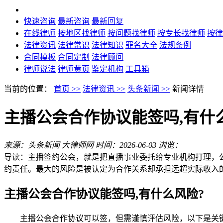
快速咨询
最新咨询
最新回复
在线律师
按地区找律师
按问题找律师
按专长找律师
按律
法律资讯
法律常识
法律知识
罪名大全
法规条例
合同模板
合同定制
法律顾问
律师说法
律师黄页
鉴定机构
工具箱
当前的位置：
首页 >>
法律资讯 >>
头条新闻 >>
新闻详情
主播公会合作协议能签吗,有什
来源：头条新闻 大律师网
时间：2026-06-03
浏览：
导读：
主播签约公会，就是把直播事业委托给专业机构打理，
约责任。最大的风险是被认定为合作关系却承担远超实际收入
主播公会合作协议能签吗,有什么风险?
主播公会合作协议可以签，但需谨慎评估风险，以下是关