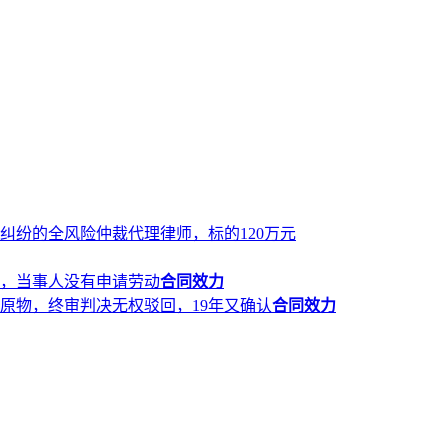
纠纷的全风险仲裁代理律师，标的120万元
，当事人没有申请劳动
合同效力
原物，终审判决无权驳回，19年又确认
合同效力