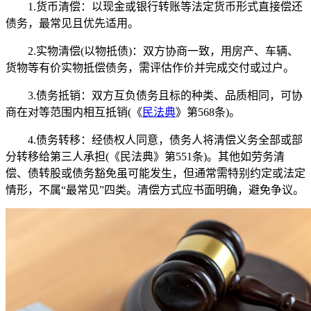
‌1.货币清偿‌：以现金或银行转账等法定货币形式直接偿还
债务，最常见且优先适用。
‌2.实物清偿(以物抵债)‌：双方协商一致，用房产、车辆、
货物等有价实物抵偿债务，需评估作价并完成交付或过户。
3.‌债务抵销‌：双方互负债务且标的种类、品质相同，可协
商在对等范围内相互抵销(《
民法典
》第568条)。
4.‌债务转移‌：经债权人同意，债务人将清偿义务全部或部
分转移给第三人承担(《民法典》第551条)。‌‌其他如劳务清
偿、债转股或债务豁免虽可能发生，但通常需特别约定或法定
情形，不属“最常见”四类。清偿方式应书面明确，避免争议。