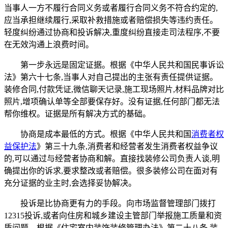
当事人一方不履行合同义务或者履行合同义务不符合约定的,
应当承担继续履行,采取补救措施或者赔偿损失等违约责任。
轻度纠纷通过协商和投诉解决,重度纠纷直接走司法程序,不要
在无效沟通上浪费时间。
第一步永远是固定证据。根据《中华人民共和国民事诉讼
法》第六十七条,当事人对自己提出的主张有责任提供证据。
装修合同,付款凭证,微信聊天记录,施工现场照片,材料品牌对比
照片,增项确认单等全部要保存好。没有证据,任何部门都无法
帮你维权。证据是所有解决方式的基础。
协商是成本最低的方式。根据《中华人民共和国
消费者权
益保护法
》第三十九条,消费者和经营者发生消费者权益争议
的,可以通过与经营者协商和解。直接找装修公司负责人谈,明
确提出你的诉求,要求整改或者赔偿。很多装修公司在面对有
充分证据的业主时,会选择妥协解决。
投诉是比协商更有力的手段。向市场监督管理部门拨打
12315投诉,或者向住房和城乡建设主管部门举报施工质量和资
质问题。根据《住宅室内装饰装修管理办法》第二十八条,装