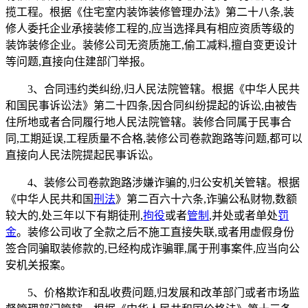
揽工程。根据《住宅室内装饰装修管理办法》第二十八条,装
修人委托企业承接装修工程的,应当选择具有相应资质等级的
装饰装修企业。装修公司无资质施工,偷工减料,擅自变更设计
等问题,直接向住建部门举报。
3、合同违约类纠纷,归人民法院管辖。根据《中华人民共
和国民事诉讼法》第二十四条,因合同纠纷提起的诉讼,由被告
住所地或者合同履行地人民法院管辖。装修合同属于民事合
同,工期延误,工程质量不合格,装修公司卷款跑路等问题,都可以
直接向人民法院提起民事诉讼。
4、装修公司卷款跑路涉嫌诈骗的,归公安机关管辖。根据
《中华人民共和国
刑法
》第二百六十六条,诈骗公私财物,数额
较大的,处三年以下有期徒刑,
拘役
或者
管制
,并处或者单处
罚
金
。装修公司收了全款之后不施工直接失联,或者用虚假身份
签合同骗取装修款的,已经构成诈骗罪,属于刑事案件,应当向公
安机关报案。
5、价格欺诈和乱收费问题,归发展和改革部门或者市场监