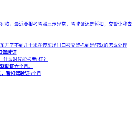
去交罚款，最近要报考驾照显示异常，驾驶证还是暂扣，交警让我
车开了不到几十米在停车场门口被交警抓到是醉驾的怎么处理
扣驾驶证
证，什么时候能报考b证？
驾驶证
六个月。
元，
暂扣驾驶证
6个月