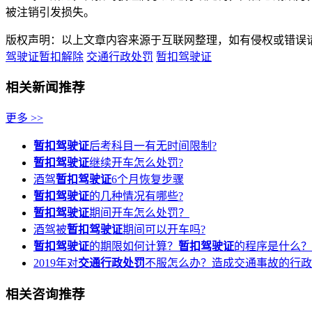
被注销引发损失。
版权声明：以上文章内容来源于互联网整理，如有侵权或错误
驾驶证暂扣解除
交通行政处罚
暂扣驾驶证
相关新闻推荐
更多 >>
暂扣驾驶证
后考科目一有无时间限制?
暂扣驾驶证
继续开车怎么处罚?
酒驾
暂扣驾驶证
6个月恢复步骤
暂扣驾驶证
的几种情况有哪些?
暂扣驾驶证
期间开车怎么处罚？
酒驾被
暂扣驾驶证
期间可以开车吗?
暂扣驾驶证
的期限如何计算？
暂扣驾驶证
的程序是什么？
2019年对
交通行政处罚
不服怎么办？造成交通事故的行政
相关咨询推荐