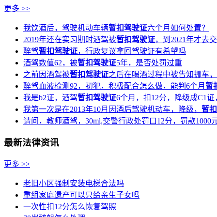
更多 >>
我饮酒后，驾驶机动车辆
暂扣驾驶证
六个月如何处置？
2019年还在实习期时酒驾被
暂扣驾驶证
，到2021年才
醉驾
暂扣驾驶证
，行政复议拿回驾驶证有希望吗
酒驾数值62，被
暂扣驾驶证
5年，是否处罚过重
之前因酒驾被
暂扣驾驶证
之后在喝酒过程中被告知挪车，
醉驾血液检测92，初犯，积极配合怎么做，能判6个月
暂
我是b2证，酒驾
暂扣驾驶证
6个月，扣12分，降级成C1
我第一次是在2013年10月因酒后驾驶机动车，降级，
暂扣
请问，教师酒驾，30ml,交警行政处罚口12分，罚款1000
最新法律资讯
更多 >>
老旧小区强制安装电梯合法吗
重组家庭遗产可以只给亲生子女吗
一次性扣12分怎么恢复驾照