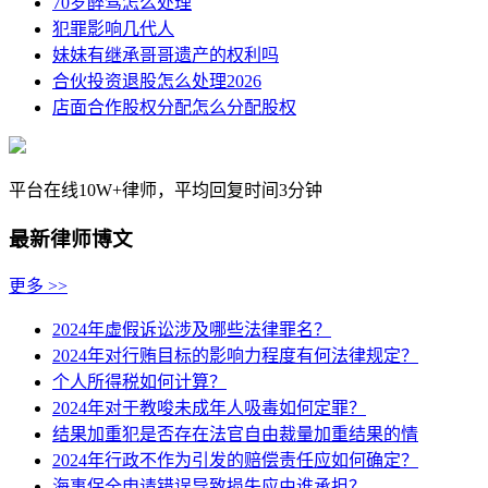
70岁醉驾怎么处理
犯罪影响几代人
妹妹有继承哥哥遗产的权利吗
合伙投资退股怎么处理2026
店面合作股权分配怎么分配股权
平台在线10W+律师，平均回复时间3分钟
最新律师博文
更多 >>
2024年虚假诉讼涉及哪些法律罪名？
2024年对行贿目标的影响力程度有何法律规定？
个人所得税如何计算？
2024年对于教唆未成年人吸毒如何定罪？
结果加重犯是否存在法官自由裁量加重结果的情
2024年行政不作为引发的赔偿责任应如何确定？
海事保全申请错误导致损失应由谁承担？