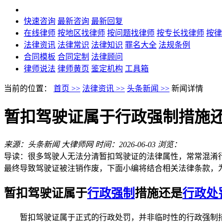
快速咨询
最新咨询
最新回复
在线律师
按地区找律师
按问题找律师
按专长找律师
按律
法律资讯
法律常识
法律知识
罪名大全
法规条例
合同模板
合同定制
法律顾问
律师说法
律师黄页
鉴定机构
工具箱
当前的位置：
首页 >>
法律资讯 >>
头条新闻 >>
新闻详情
暂扣驾驶证属于行政强制措施还
来源：头条新闻 大律师网
时间：2026-06-03
浏览：
导读：
很多驾驶人无法分清暂扣驾驶证的法律属性，常常混淆
最终导致驾驶证被注销作废，下面小编将结合相关法律条款，
暂扣驾驶证属于
行政强制
措施还是
行政处
暂扣驾驶证属于正式的行政处罚，并非临时性的行政强制措