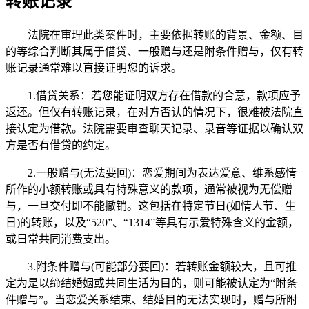
转账记录
法院在审理此类案件时，主要依据转账的背景、金额、目
的等综合判断其属于借贷、一般赠与还是附条件赠与，仅有转
账记录通常难以直接证明您的诉求。‌
‌1.借贷关系‌：‌若您能证明双方存在借款的合意，款项应予
返还‌。但仅有转账记录，在对方否认的情况下，很难被法院直
接认定为借款。法院需要审查聊天记录、录音等证据以确认双
方是否有借贷的约定。
‌2.一般赠与(无法要回)‌：‌恋爱期间为表达爱意、维系感情
所作的小额转账或具有特殊意义的款项，通常被视为无偿赠
与，一旦交付即不能撤销‌。这包括在特定节日(如情人节、生
日)的转账，以及“520”、“1314”等具有示爱特殊含义的金额，
或日常共同消费支出。
3.‌附条件赠与(可能部分要回)‌：‌若转账金额较大，且可推
定为是以缔结婚姻或共同生活为目的，则可能被认定为“附条
件赠与”‌。当恋爱关系结束、结婚目的无法实现时，赠与所附