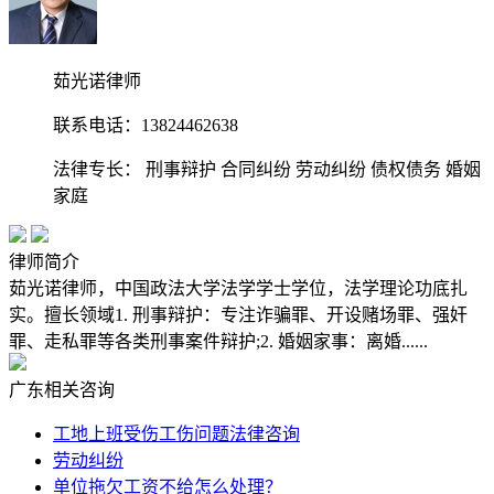
茹光诺律师
联系电话：13824462638
法律专长：
刑事辩护
合同纠纷
劳动纠纷
债权债务
婚姻
家庭
律师简介
茹光诺律师，中国政法大学法学学士学位，法学理论功底扎
实。擅长领域1. 刑事辩护：专注诈骗罪、开设赌场罪、强奸
罪、走私罪等各类刑事案件辩护;2. 婚姻家事：离婚......
广东相关咨询
工地上班受伤工伤问题法律咨询
劳动纠纷
单位拖欠工资不给怎么处理？