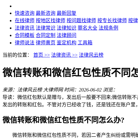
快速咨询
最新咨询
最新回复
在线律师
按地区找律师
按问题找律师
按专长找律师
按律
法律资讯
法律常识
法律知识
罪名大全
法规条例
合同模板
合同定制
法律顾问
律师说法
律师黄页
鉴定机构
工具箱
当前的位置：
首页 >>
法律资讯 >>
法律风云榜
微信转账和微信红包性质不同怎
来源：法律风云榜 大律师网
时间：2026-06-02
浏览：
导读：微信红包默认是赠与，发出后一般要不回来;微信转账
发出的转账和红包。不管对方已经收了钱，还是钱还在账户里
微信转账和微信红包性质不同怎么办?
微信转账和微信红包性质不同，若因二者产生纠纷或需明确