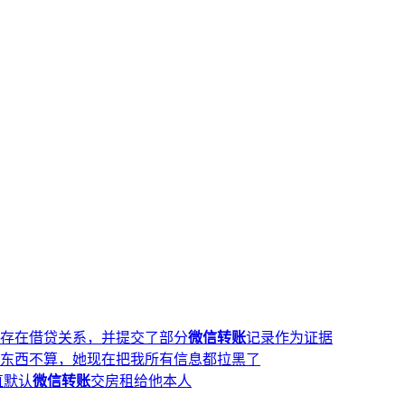
存在借贷关系，并提交了部分
微信转账
记录作为证据
买东西不算，她现在把我所有信息都拉黑了
直默认
微信转账
交房租给他本人