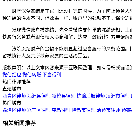
财产保全冻结是在官司还没打完的时候，为了防止债务人转
种冻结的性质不同，但效果一样：账户里的钱动不了。保全冻
发现微信账户被冻结，先查看微信支付里的冻结通知，上面
快履行义务或者跟债权人协商和解，达成一致后让对方申请解
法院冻结财产的金额不能明显超过应当履行的义务范围。比如
留被执行人及其所扶养家属的生活必需品。
版权声明：以上文章内容来源于互联网整理，如有侵权或错误
微信红包
微信转账
不当得利
热门律师推荐
直达城市:
西青区律师
沽源县律师
新绛县律师
杭锦后旗律师
凌源市律师
热门城市:
荔湾区律师
兴宁区律师
屯昌律师
隆昌市律师
清镇市律师
镇雄
相关新闻推荐