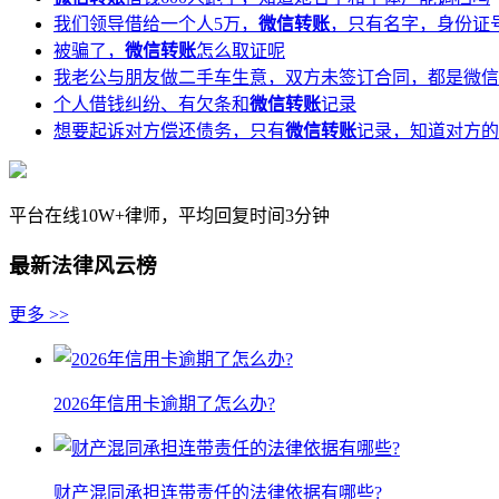
我们领导借给一个人5万，
微信转账
，只有名字，身份证
被骗了，
微信转账
怎么取证呢
我老公与朋友做二手车生意，双方未签订合同，都是微信
个人借钱纠纷、有欠条和
微信转账
记录
想要起诉对方偿还债务，只有
微信转账
记录，知道对方的
平台在线10W+律师，平均回复时间3分钟
最新法律风云榜
更多 >>
2026年信用卡逾期了怎么办?
财产混同承担连带责任的法律依据有哪些?