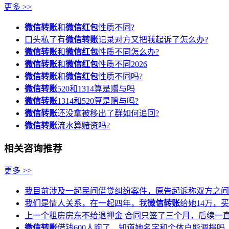
更多 >>
微信转账
和
微信红包
性质不同?
口头私了有
微信转账
记录对方又把我起诉了怎么办?
微信转账
和
微信红包
性质不同怎么办?
微信转账
和
微信红包
性质不同2026
微信转账
和
微信红包
性质不同吗?
微信转账
520和1314算是赠与吗
微信转账
1314和520算是赠与吗?
微信转账
还没拿被移出了群如何追回?
微信转账
流水算赌资吗?
相关咨询推荐
更多 >>
我目前涉及一起民间借贷纠纷案件，原告起诉称双方之间
我们是情人关系，在一起四年，我
微信转账
给她14万，
上一个租房房东不给退押金 合同只签了三个月，后续一
微信转账
借钱600人跑了，知道她名字和个体户能调档吗