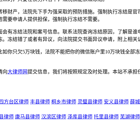
移财产，法院先下手为强采取的预防措施。强制执行冻结是官司
结需要申请人提供担保，强制执行冻结不需要。
会有冻结法院和案号信息。联系法院查询冻结原因，了解是谁申
冻。冻结错了或者有异议，向法院提交书面异议申请，附上相关
你只欠5万块钱，法院不能把你的微信账户里10万块钱全部冻
请向
大律师网
提交信息，我们将按照规定及时处理。本站不承担
四方台区律师
丰县律师
桐乡市律师
灵璧县律师
安义县律师
薛城
县律师
康马县律师
汉滨区律师
泽库县律师
托里县律师
芜湖律师