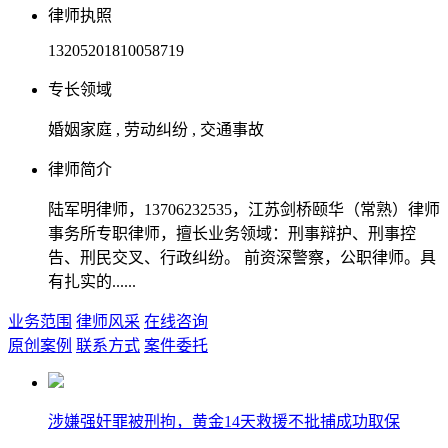
律师执照
13205201810058719
专长领域
婚姻家庭 , 劳动纠纷 , 交通事故
律师简介
陆军明律师，13706232535，江苏剑桥颐华（常熟）律师
事务所专职律师，擅长业务领域：刑事辩护、刑事控
告、刑民交叉、行政纠纷。 前资深警察，公职律师。具
有扎实的......
业务范围
律师风采
在线咨询
原创案例
联系方式
案件委托
涉嫌强奸罪被刑拘，黄金14天救援不批捕成功取保