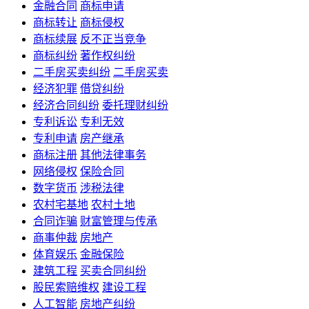
金融合同
商标申请
商标转让
商标侵权
商标续展
反不正当竞争
商标纠纷
著作权纠纷
二手房买卖纠纷
二手房买卖
经济犯罪
借贷纠纷
经济合同纠纷
委托理财纠纷
专利诉讼
专利无效
专利申请
房产继承
商标注册
其他法律事务
网络侵权
保险合同
数字货币
涉税法律
农村宅基地
农村土地
合同诈骗
财富管理与传承
商事仲裁
房地产
体育娱乐
金融保险
建筑工程
买卖合同纠纷
股民索赔维权
建设工程
人工智能
房地产纠纷