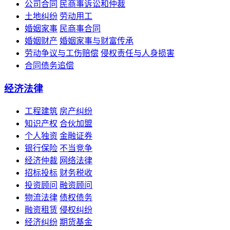
公司合同
民商事诉讼和仲裁
土地纠纷
劳动用工
婚姻家事
民商事合同
婚姻财产
婚姻家事与财富传承
劳动争议与工伤赔偿
侵权责任与人身损害
合同债务追偿
经济法律
工程建筑
房产纠纷
知识产权
合伙加盟
个人独资
金融证券
银行保险
不当竞争
经济仲裁
网络法律
招标投标
财务税收
投资顾问
融资顾问
物流法律
债权债务
融资租赁
侵权纠纷
经济纠纷
期货基金