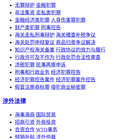
无罪辩护
金融犯罪
非法集资
走私类犯罪
金融经济类犯罪
人身伤害罪犯罪
财产类犯罪
刑事控告
海关走私刑事辩护
海关稽查补税争议
海关处罚申辩复议
商品归类争议解决
知识产权海关备案
行政协议的效力与履行
行政许可及不作为
行政处罚合法性审查
涉税犯罪
民事再审申诉
刑事和行政业务
经济犯罪控告
经济犯罪控告案件
经济犯罪案件控告
假冒注册商标罪
侵犯商业秘密罪
涉外法律
海事海商
国际贸易
招商引资
外商投资
合资合作
WTO事务
倾销补贴
涉外仲裁