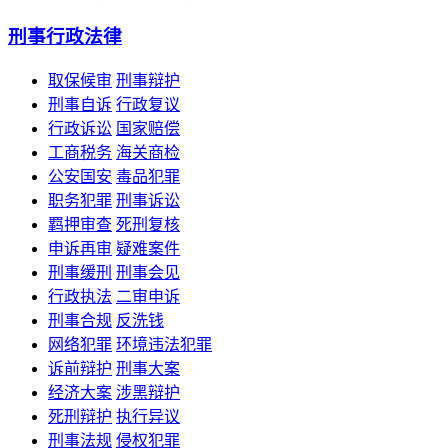
刑事行政法律
取保候审
刑事辩护
刑事自诉
行政复议
行政诉讼
国家赔偿
工商税务
海关商检
公安国安
毒品犯罪
职务犯罪
刑事诉讼
羁押审查
死刑复核
申诉再审
疑难案件
刑事缓刑
刑事会见
行政执法
二审申诉
刑事合规
反洗钱
网络犯罪
环境违法犯罪
诉前辩护
刑事大案
经济大案
涉黑辩护
死刑辩护
执行异议
刑事法规
侵权犯罪