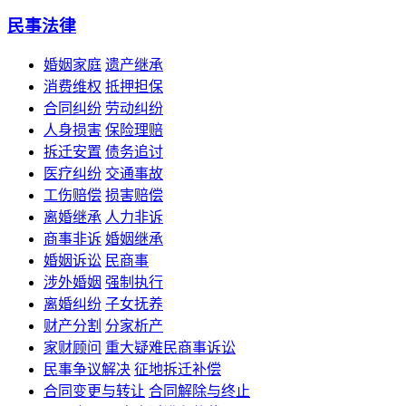
民事法律
婚姻家庭
遗产继承
消费维权
抵押担保
合同纠纷
劳动纠纷
人身损害
保险理赔
拆迁安置
债务追讨
医疗纠纷
交通事故
工伤赔偿
损害赔偿
离婚继承
人力非诉
商事非诉
婚姻继承
婚姻诉讼
民商事
涉外婚姻
强制执行
离婚纠纷
子女抚养
财产分割
分家析产
家财顾问
重大疑难民商事诉讼
民事争议解决
征地拆迁补偿
合同变更与转让
合同解除与终止