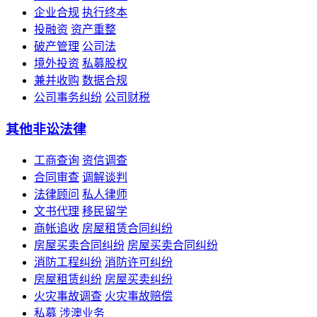
企业合规
执行终本
投融资
资产重整
破产管理
公司法
境外投资
私募股权
兼并收购
数据合规
公司事务纠纷
公司财税
其他非讼法律
工商查询
资信调查
合同审查
调解谈判
法律顾问
私人律师
文书代理
移民留学
商帐追收
房屋租赁合同纠纷
房屋买卖合同纠纷
房屋买卖合同纠纷
消防工程纠纷
消防许可纠纷
房屋租赁纠纷
房屋买卖纠纷
火灾事故调查
火灾事故赔偿
私募
涉澳业务