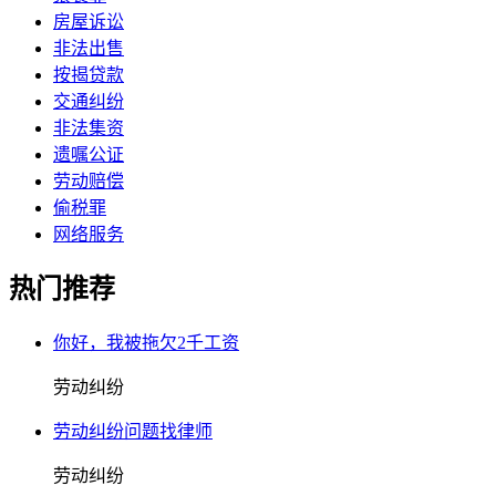
房屋诉讼
非法出售
按揭贷款
交通纠纷
非法集资
遗嘱公证
劳动赔偿
偷税罪
网络服务
热门推荐
你好，我被拖欠2千工资
劳动纠纷
劳动纠纷问题找律师
劳动纠纷